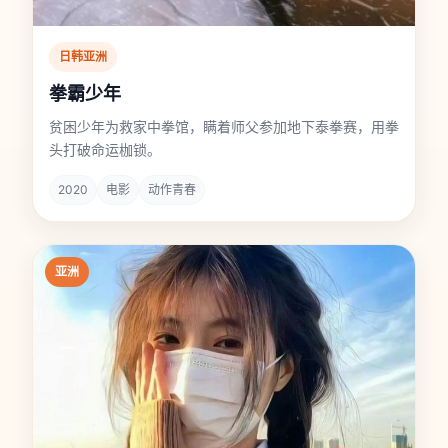
日韩亚洲
拳霸少年
贫困少年为救家中拳馆，瞒着师父参加地下泰拳赛，用拳
头打破命运枷锁。
2020
电影
动作青春
亚洲