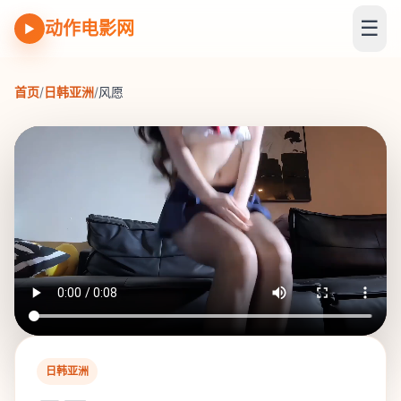
☰
动作电影网
▶
首页
/
日韩亚洲
/
风愿
日韩亚洲