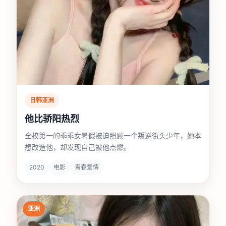
日韩亚洲
他比骄阳热烈
全校第一的乖乖女暑假被迫照顾一个叛逆街头少年，她本
想改造他，却发现自己被他点燃。
2020
电影
青春爱情
亚洲