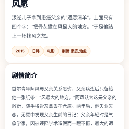
风愿
叛逆儿子拿到患癌父亲的“遗愿清单”，上面只有
四个字：“把骨灰撒在风最大的地方。”于是他踏
上一场找风之旅。
2015
日韩
电影
剧情,家庭,治愈
剧情简介
首尔青年阿风与父亲关系恶劣，父亲病逝后只留给
他一张纸条：“风最大的地方。”阿风认为这是父亲的
敷衍，随手将骨灰盒丢在仓库。两年后，他失业失
恋，无意中发现父亲生前的日记：父亲年轻时是气
象学家，因被诬陷学术造假而一蹶不振，最大的遗