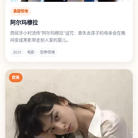
悬疑惊悚
阿尔玛穆拉
西班牙小村流传“阿尔玛穆拉”诅咒：曾失去孩子的母亲会在晚
间变成黑影带走别人家的婴儿。
2021
电影
恐怖惊悚
欧美