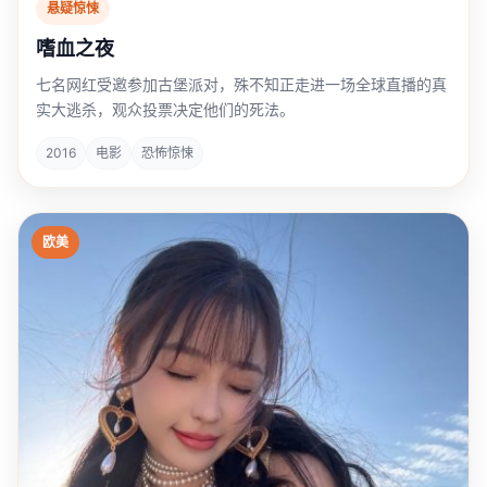
悬疑惊悚
嗜血之夜
七名网红受邀参加古堡派对，殊不知正走进一场全球直播的真
实大逃杀，观众投票决定他们的死法。
2016
电影
恐怖惊悚
欧美