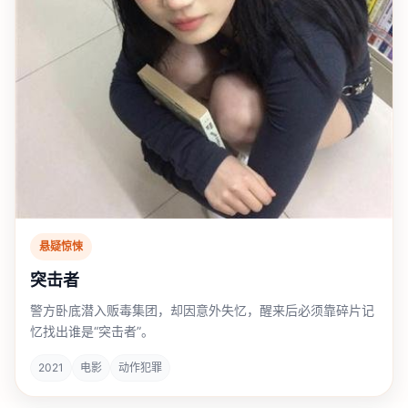
悬疑惊悚
突击者
警方卧底潜入贩毒集团，却因意外失忆，醒来后必须靠碎片记
忆找出谁是“突击者”。
2021
电影
动作犯罪