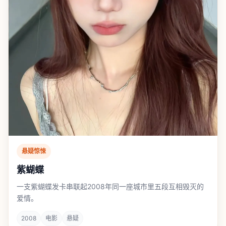
悬疑惊悚
紫蝴蝶
一支紫蝴蝶发卡串联起2008年同一座城市里五段互相毁灭的
爱情。
2008
电影
悬疑