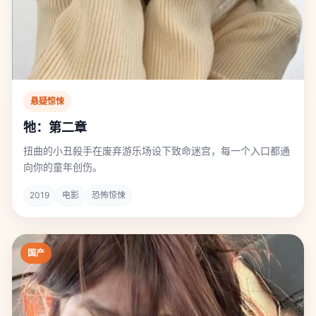
悬疑惊悚
牠：第二章
扭曲的小丑殺手在废弃游乐场设下致命迷宫，每一个入口都通
向你的童年创伤。
2019
电影
恐怖惊悚
国产