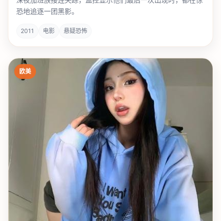
恐地追逐一团黑影。
2011
电影
悬疑恐怖
欧美