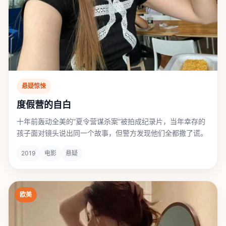
悬疑惊悚
度假营的自白
十年前轰动全美的“夏令营谋杀案”被拍成纪录片，当年幸存的
孩子面对镜头说出同一个故事，但警方发现他们全都撒了谎。
2019
电影
悬疑
欧美