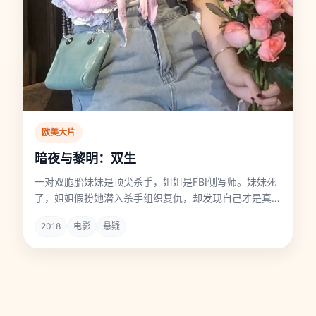
欧美大片
暗夜与黎明：双生
一对双胞胎妹妹是顶尖杀手，姐姐是FBI侧写师。妹妹死
了，姐姐假扮她潜入杀手组织复仇，却发现自己才是真正
的“原本”的那个人。
2018
电影
悬疑