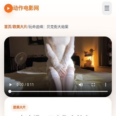
☰
动作电影网
▶
首页
/
欧美大片
/
玩命追缉：贝克街大劫案
欧美大片