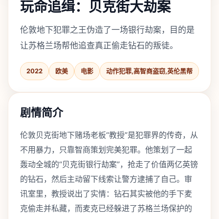
玩命追缉：贝克街大劫案
伦敦地下犯罪之王伪造了一场银行劫案，目的是
让苏格兰场帮他追查真正偷走钻石的叛徒。
2022
欧美
电影
动作犯罪,高智商盗窃,英伦黑帮
剧情简介
伦敦贝克街地下赌场老板“教授”是犯罪界的传奇，从
不用暴力，只靠智商策划完美犯罪。他策划了一起
轰动全城的“贝克街银行劫案”，抢走了价值两亿英镑
的钻石，然后主动留下线索让警方逮捕了自己。审
讯室里，教授说出了实情：钻石其实被他的手下麦
克偷走并私藏，而麦克已经躲进了苏格兰场保护的