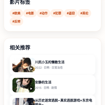
影片标签
#欧美
#电影
#动作
#犯罪
#盗窃
#英伦
#反转
相关推荐
川尻小玉的懒散生活
2022 · 日韩 · 日常治愈
▶
安静的生活
2015 · 日韩 · 剧情
▶
从历史迷宫逃脱~真实逃脱游戏×东京电
视台~