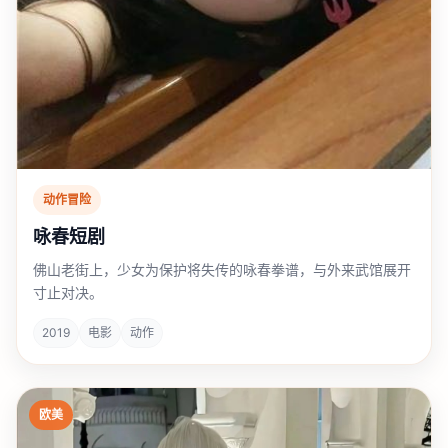
动作冒险
咏春短剧
佛山老街上，少女为保护将失传的咏春拳谱，与外来武馆展开
寸止对决。
2019
电影
动作
欧美