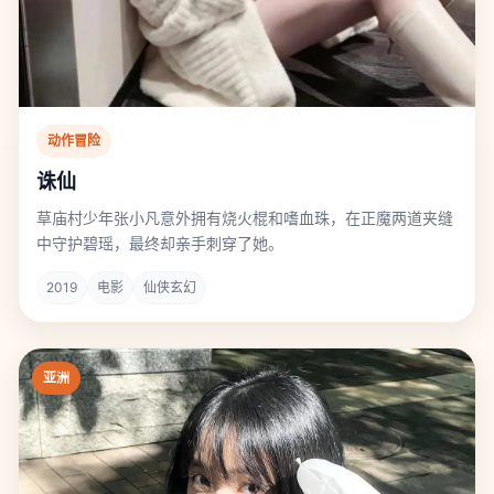
动作冒险
诛仙
草庙村少年张小凡意外拥有烧火棍和嗜血珠，在正魔两道夹缝
中守护碧瑶，最终却亲手刺穿了她。
2019
电影
仙侠玄幻
亚洲