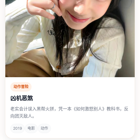
动作冒险
凶机恶煞
老实会计误入黑帮火拼，凭一本《如何激怒别人》教科书，反
向团灭敌人。
2019
电影
动作