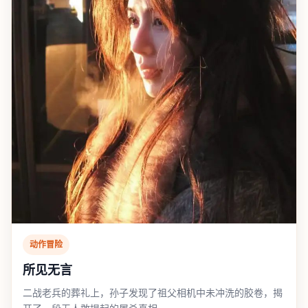
动作冒险
所见无言
二战老兵的葬礼上，孙子发现了祖父相机中未冲洗的胶卷，揭