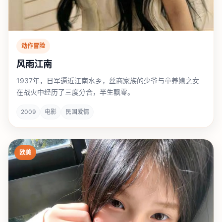
动作冒险
风雨江南
1937年，日军逼近江南水乡，丝商家族的少爷与童养媳之女
在战火中经历了三度分合，半生飘零。
2009
电影
民国爱情
欧美