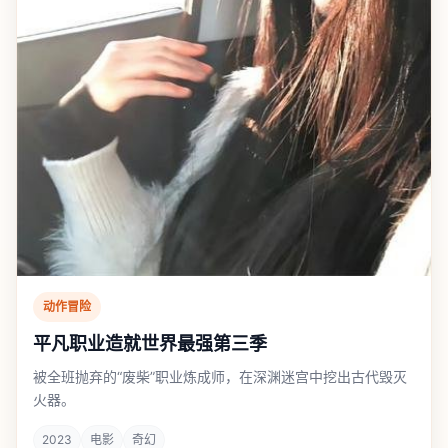
动作冒险
平凡职业造就世界最强第三季
被全班抛弃的“废柴”职业炼成师，在深渊迷宫中挖出古代毁灭
火器。
2023
电影
奇幻