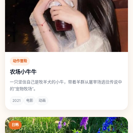
动作冒险
农场小牛牛
一只坚信自己是牧羊犬的小牛，带着羊群从屠宰场逃往传说中
的“宠物牧场”。
2021
电影
动画
日韩