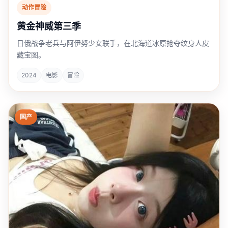
动作冒险
黄金神威第三季
日俄战争老兵与阿伊努少女联手，在北海道冰原抢夺纹身人皮
藏宝图。
2024
电影
冒险
国产