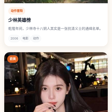
动作冒险
少林英雄榜
乾隆年间，少林寺十八铜人其实是一张抗清义士的通缉名单。
2006
电影
动作
欧美