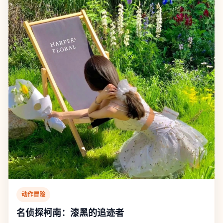
动作冒险
名侦探柯南：漆黑的追迹者