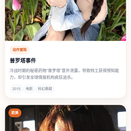
动作冒险
普罗塔事件
冷战时期的秘密药物“普罗塔”意外泄露，导致特工获得预知能
力，却引发全球情报机构疯狂追杀。
2015
电影
科幻悬疑
欧美